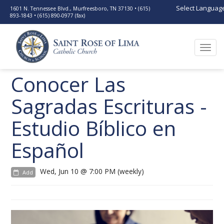
Select Languag
1601 N. Tennessee Blvd., Murfreesboro, TN 37130 • (615)
893-1843 • (615) 890-0977 (fax)
Togg
navi
Conocer Las
Sagradas Escrituras -
Estudio Bíblico en
Español
Wed, Jun 10 @ 7:00 PM (weekly)
Add