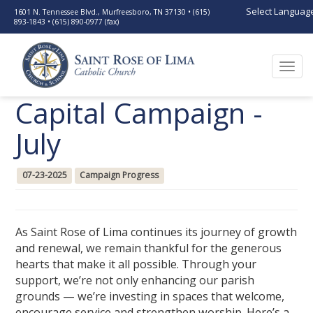
Select Languag
1601 N. Tennessee Blvd., Murfreesboro, TN 37130 • (615)
893-1843 • (615) 890-0977 (fax)
Togg
navi
Capital Campaign -
July
07-23-2025
Campaign Progress
As Saint Rose of Lima continues its journey of growth
and renewal, we remain thankful for the generous
hearts that make it all possible. Through your
support, we’re not only enhancing our parish
grounds — we’re investing in spaces that welcome,
encourage service and strengthen worship. Here’s a