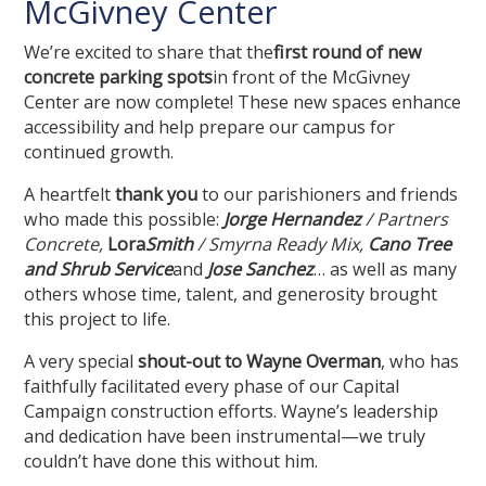
McGivney Center
We’re excited to share that the
first round of new
concrete parking spots
in front of the McGivney
Center are now complete! These new spaces enhance
accessibility and help prepare our campus for
continued growth.
A heartfelt
thank you
to our parishioners and friends
who made this possible:
Jorge Hernandez
/ Partners
Concrete
,
Lora
Smith
/ Smyrna Ready Mix
,
Cano Tree
and Shrub Service
and
Jose Sanchez
… as well as many
others whose time, talent, and generosity brought
this project to life.
A very special
shout-out to Wayne Overman
, who has
faithfully facilitated every phase of our Capital
Campaign construction efforts. Wayne’s leadership
and dedication have been instrumental—we truly
couldn’t have done this without him.