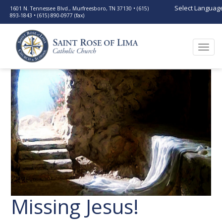
Select Languag
1601 N. Tennessee Blvd., Murfreesboro, TN 37130 • (615)
893-1843 • (615) 890-0977 (fax)
Togg
navi
Missing Jesus!