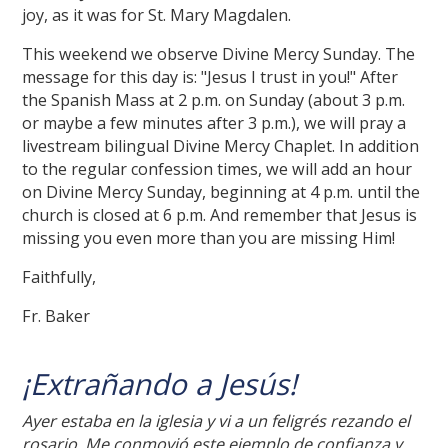
joy, as it was for St. Mary Magdalen.
This weekend we observe Divine Mercy Sunday. The
message for this day is: "Jesus I trust in you!" After
the Spanish Mass at 2 p.m. on Sunday (about 3 p.m.
or maybe a few minutes after 3 p.m.), we will pray a
livestream bilingual Divine Mercy Chaplet. In addition
to the regular confession times, we will add an hour
on Divine Mercy Sunday, beginning at 4 p.m. until the
church is closed at 6 p.m. And remember that Jesus is
missing you even more than you are missing Him!
Faithfully,
Fr. Baker
¡Extrañando a Jesús!
Ayer estaba en la iglesia y vi a un feligrés rezando el
rosario. Me conmovió este ejemplo de confianza y